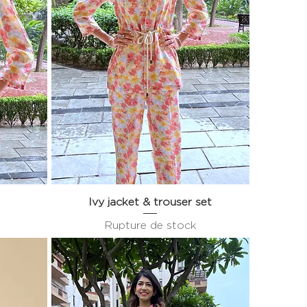
Ivy jacket & trouser set
Aperçu rapide
Rupture de stock