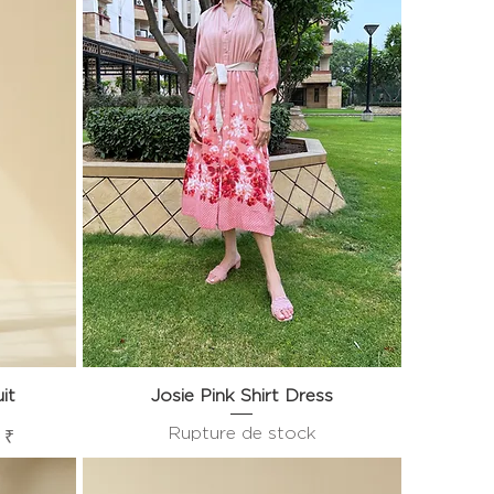
it
Josie Pink Shirt Dress
Aperçu rapide
Rupture de stock
motionnel
 ₹