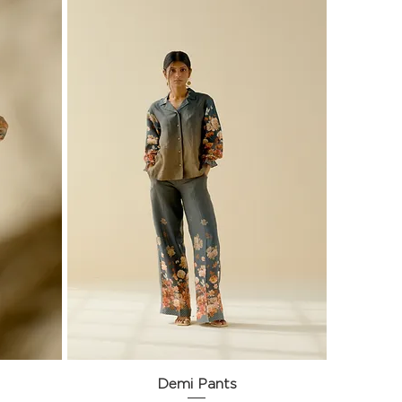
Aperçu rapide
Demi Pants