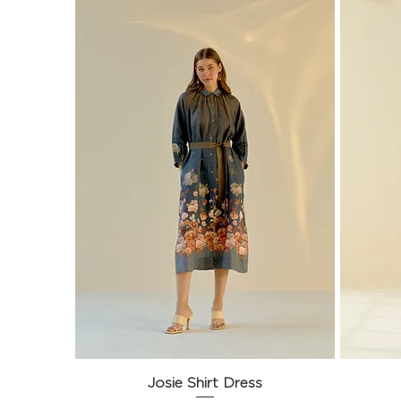
Josie Shirt Dress
Aperçu rapide