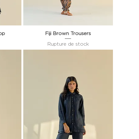
op
Fiji Brown Trousers
Aperçu rapide
Rupture de stock