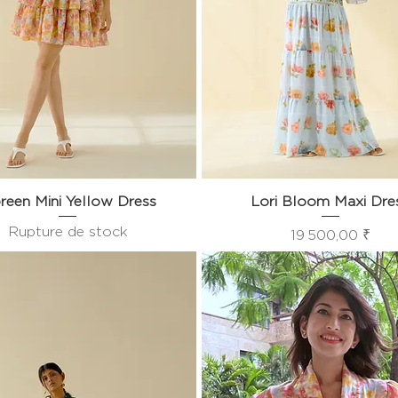
reen Mini Yellow Dress
Aperçu rapide
Lori Bloom Maxi Dre
Aperçu rapide
Rupture de stock
Prix
19 500,00 ₹