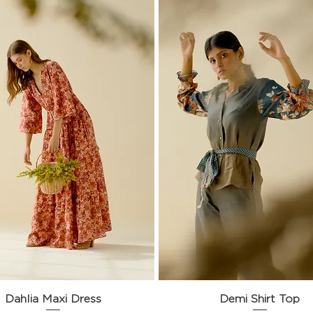
Dahlia Maxi Dress
Aperçu rapide
Demi Shirt Top
Aperçu rapide