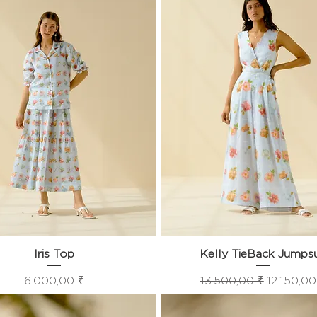
Aperçu rapide
Iris Top
Kelly TieBack Jumpsu
Aperçu rapide
Prix
Prix original
Prix pro
6 000,00 ₹
13 500,00 ₹
12 150,00