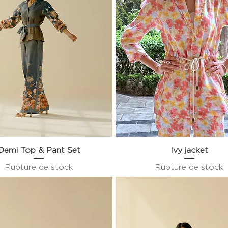
Demi Top & Pant Set
Aperçu rapide
Aperçu rapide
Ivy jacket
Rupture de stock
Rupture de stock